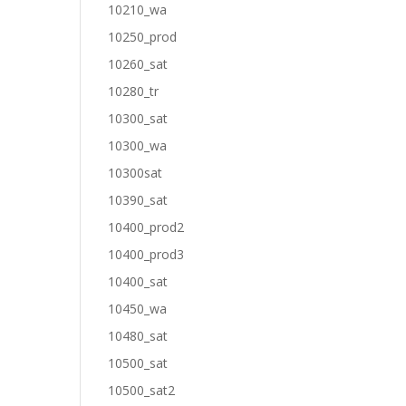
10210_wa
10250_prod
10260_sat
10280_tr
10300_sat
10300_wa
10300sat
10390_sat
10400_prod2
10400_prod3
10400_sat
10450_wa
10480_sat
10500_sat
10500_sat2