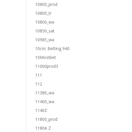
10800_prod
10800_tr
10800_wa
10850_sat
10985_wa
10cric Betting 940
10Mostbet
11000prod3
111
112
11380_wa
11400_wa
1140Z
11800_prod
1180A Z