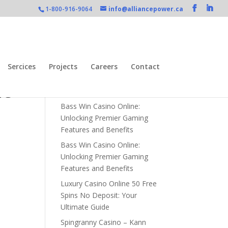
1-800-916-9064
info@alliancepower.ca
Sercices
Projects
Careers
Contact
NC
Recent Blog Posts
Bass Win Casino Online:
Unlocking Premier Gaming
Features and Benefits
Bass Win Casino Online:
Unlocking Premier Gaming
Features and Benefits
Luxury Casino Online 50 Free
Spins No Deposit: Your
Ultimate Guide
Spingranny Casino – Kann