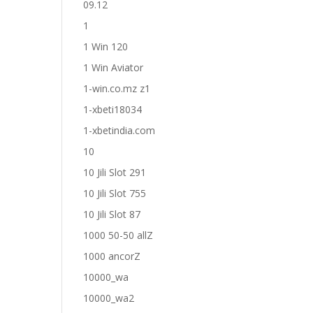
09.12
1
1 Win 120
1 Win Aviator
1-win.co.mz z1
1-xbeti18034
1-xbetindia.com
10
10 Jili Slot 291
10 Jili Slot 755
10 Jili Slot 87
1000 50-50 allZ
1000 ancorZ
10000_wa
10000_wa2