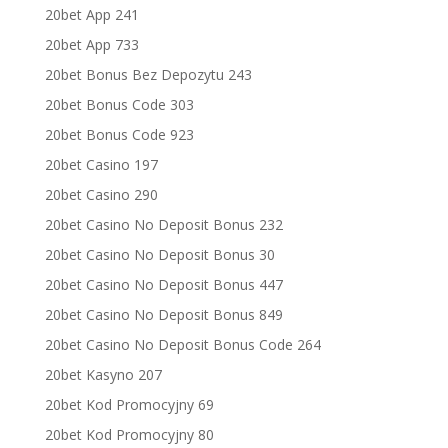
20bet App 241
20bet App 733
20bet Bonus Bez Depozytu 243
20bet Bonus Code 303
20bet Bonus Code 923
20bet Casino 197
20bet Casino 290
20bet Casino No Deposit Bonus 232
20bet Casino No Deposit Bonus 30
20bet Casino No Deposit Bonus 447
20bet Casino No Deposit Bonus 849
20bet Casino No Deposit Bonus Code 264
20bet Kasyno 207
20bet Kod Promocyjny 69
20bet Kod Promocyjny 80