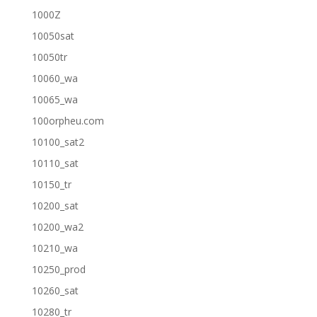
1000Z
10050sat
10050tr
10060_wa
10065_wa
100orpheu.com
10100_sat2
10110_sat
10150_tr
10200_sat
10200_wa2
10210_wa
10250_prod
10260_sat
10280_tr