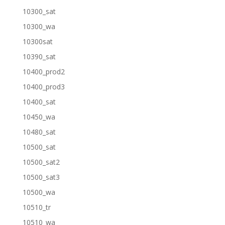
10300_sat
10300_wa
10300sat
10390_sat
10400_prod2
10400_prod3
10400_sat
10450_wa
10480_sat
10500_sat
10500_sat2
10500_sat3
10500_wa
10510_tr
10510_wa