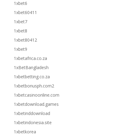
1xbet6
1xbet60411
1xbet7
1xbet8
1xbet80412
1xbet9
1xbetafrica.co.za
1xBetBangladesh
1xbetbetting.co.za
1xbetbonusph.com2
1xbetcasinoonline.com
1xbetdownload.games
1xbetinddownload
1xbetindonesia.site
1xbetkorea