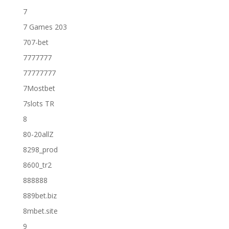
7
7 Games 203
707-bet
7777777
77777777
7Mostbet
7slots TR
8
80-20allZ
8298_prod
8600_tr2
888888
889bet.biz
8mbet.site
9