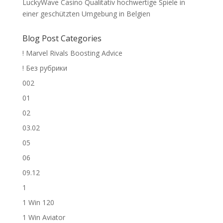
LuckyWave Casino Qualitativ hochwertige Spiele in
einer geschützten Umgebung in Belgien
Blog Post Categories
! Marvel Rivals Boosting Advice
! Без рубрики
002
01
02
03.02
05
06
09.12
1
1 Win 120
1 Win Aviator