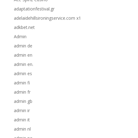
adaptationfestival.gr
adelaidehillsironingservice.com x1
adkbet.net
Admin
admin de
admin en
admin en.
admin es
admin fi
admin fr
admin gb
admin ir
admin it
admin nl