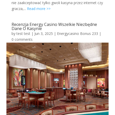
nie zaakceptować tylko gwoli kasyna przez internet czy
gracza,...
Read more >>
Recenzja Energy Casino Wszelkie Niezbędne
Dane O Kasynie
by
test test
|
Jun 3, 2025
|
Energycasino Bonus 233
|
0 comments