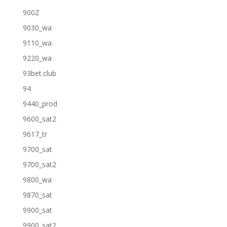
900Z
9030_wa
9110_wa
9220_wa
93bet.club
94
9440_prod
9600_sat2
9617_tr
9700_sat
9700_sat2
9800_wa
9870_sat
9900_sat
9900_sat2