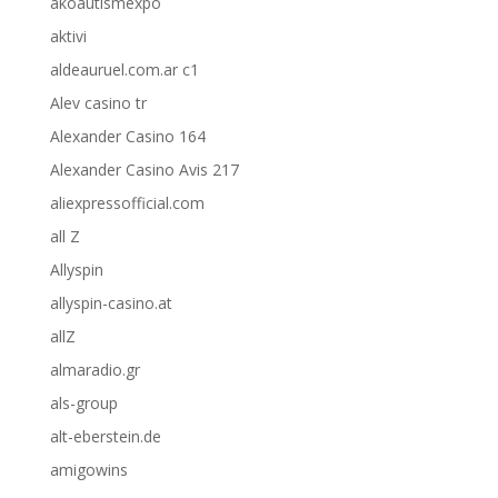
akoautismexpo
aktivi
aldeauruel.com.ar c1
Alev casino tr
Alexander Casino 164
Alexander Casino Avis 217
aliexpressofficial.com
all Z
Allyspin
allyspin-casino.at
allZ
almaradio.gr
als-group
alt-eberstein.de
amigowins