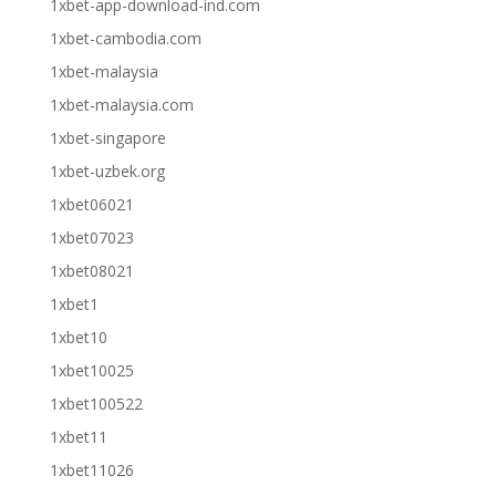
1xbet-app-download-ind.com
1xbet-cambodia.com
1xbet-malaysia
1xbet-malaysia.com
1xbet-singapore
1xbet-uzbek.org
1xbet06021
1xbet07023
1xbet08021
1xbet1
1xbet10
1xbet10025
1xbet100522
1xbet11
1xbet11026