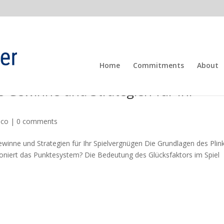
Home
Commitments
About
 Gewinne und Strategien für Ihr
.co
|
0 comments
winne und Strategien für Ihr Spielvergnügen Die Grundlagen des Plin
ioniert das Punktesystem? Die Bedeutung des Glücksfaktors im Spiel