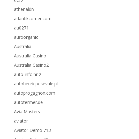
athenaldn
atlantikcorner.com
au0271
auroorganic
Australia
Australia Casino
Australia Casino2
auto-info.hr 2
autohenriquesevale.pt
autoprogagnon.com
autotermer.de
Avia Masters
aviator
Aviator Demo 713