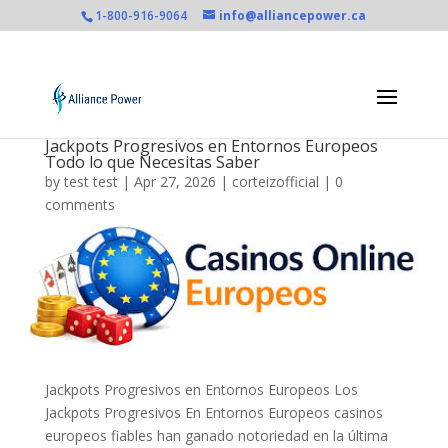
1-800-916-9064
info@alliancepower.ca
Jackpots Progresivos en Entornos Europeos
Todo lo que Necesitas Saber
by
test test
|
Apr 27, 2026
|
corteizofficial
|
0
comments
Jackpots Progresivos en Entornos Europeos Los
Jackpots Progresivos En Entornos Europeos casinos
europeos fiables han ganado notoriedad en la última