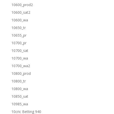
10600_prod2
10600_sat2
10600_wa
10650_tr
10655_pr
10700_pr
10700_sat
10700_wa
10700_wa2
10800_prod
10800_tr
10800_wa
10850_sat
10985_wa
10cric Betting 940