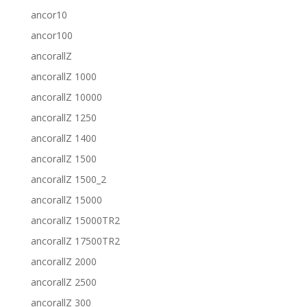
ancor10
ancor100
ancorallZ
ancorallZ 1000
ancorallZ 10000
ancorallZ 1250
ancorallZ 1400
ancorallZ 1500
ancorallZ 1500_2
ancorallZ 15000
ancorallZ 15000TR2
ancorallZ 17500TR2
ancorallZ 2000
ancorallZ 2500
ancorallZ 300