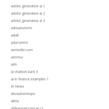
adobe generative ai 1
adobe generative ai 2
adobe generative ai 3
adriaanstorm
adult
adurcentre
aemedbr.com
aesmuc
ahh
ai chatbot bard 3
ai in finance examples 1
AI News
akoautismexpo
aktivi
aldeauruel.com.ar c1