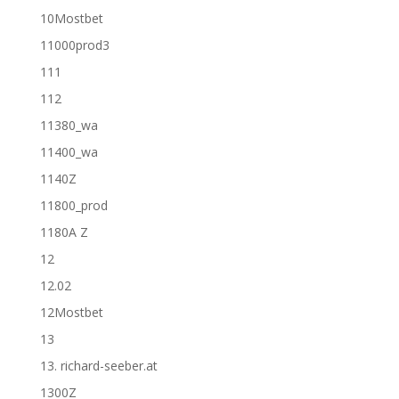
10Mostbet
11000prod3
111
112
11380_wa
11400_wa
1140Z
11800_prod
1180A Z
12
12.02
12Mostbet
13
13. richard-seeber.at
1300Z