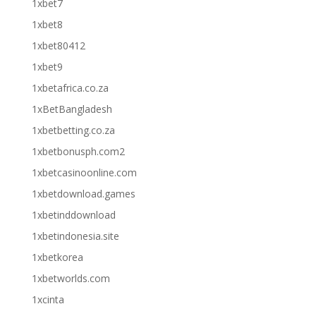
1xbet7
1xbet8
1xbet80412
1xbet9
1xbetafrica.co.za
1xBetBangladesh
1xbetbetting.co.za
1xbetbonusph.com2
1xbetcasinoonline.com
1xbetdownload.games
1xbetinddownload
1xbetindonesia.site
1xbetkorea
1xbetworlds.com
1xcinta