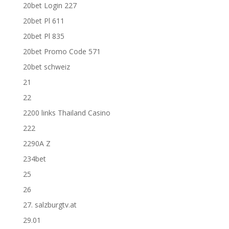
20bet Login 227
20bet Pl 611
20bet Pl 835
20bet Promo Code 571
20bet schweiz
21
22
2200 links Thailand Casino
222
2290A Z
234bet
25
26
27. salzburgtv.at
29.01