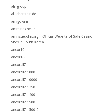
als-group
alt-eberstein.de
amigowins
amminex.net 2
amnistiepdm.org – Official Website of Safe Casino
Sites in South Korea
ancor10
ancor100
ancorallZ
ancorallZ 1000
ancorallZ 10000
ancorallZ 1250
ancorallZ 1400
ancorallZ 1500
ancorallZ 1500_2