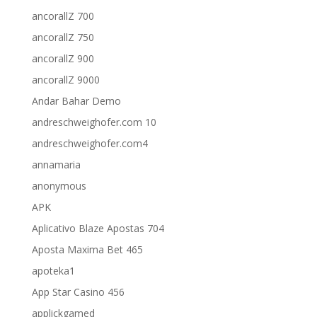
ancorallZ 700
ancorallZ 750
ancorallZ 900
ancorallZ 9000
Andar Bahar Demo
andreschweighofer.com 10
andreschweighofer.com4
annamaria
anonymous
APK
Aplicativo Blaze Apostas 704
Aposta Maxima Bet 465
apoteka1
App Star Casino 456
applickgamed