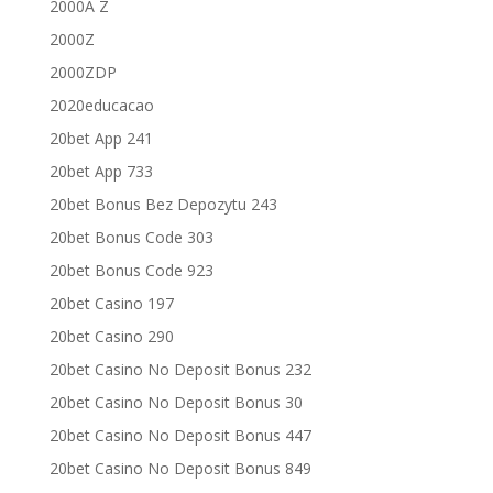
2000A Z
2000Z
2000ZDP
2020educacao
20bet App 241
20bet App 733
20bet Bonus Bez Depozytu 243
20bet Bonus Code 303
20bet Bonus Code 923
20bet Casino 197
20bet Casino 290
20bet Casino No Deposit Bonus 232
20bet Casino No Deposit Bonus 30
20bet Casino No Deposit Bonus 447
20bet Casino No Deposit Bonus 849