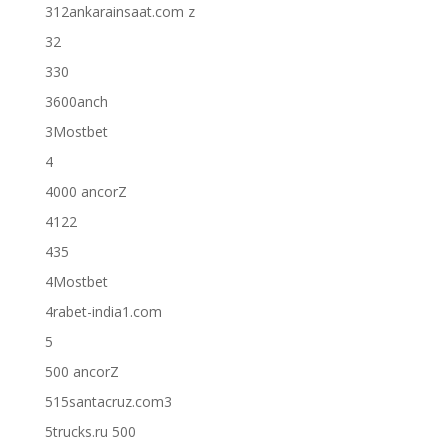
312ankarainsaat.com z
32
330
3600anch
3Mostbet
4
4000 ancorZ
4122
435
4Mostbet
4rabet-india1.com
5
500 ancorZ
515santacruz.com3
5trucks.ru 500