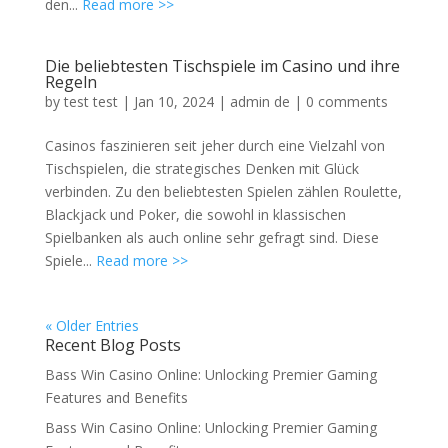
den...
Read more >>
Die beliebtesten Tischspiele im Casino und ihre
Regeln
by
test test
|
Jan 10, 2024
|
admin de
|
0 comments
Casinos faszinieren seit jeher durch eine Vielzahl von
Tischspielen, die strategisches Denken mit Glück
verbinden. Zu den beliebtesten Spielen zählen Roulette,
Blackjack und Poker, die sowohl in klassischen
Spielbanken als auch online sehr gefragt sind. Diese
Spiele...
Read more >>
« Older Entries
Recent Blog Posts
Bass Win Casino Online: Unlocking Premier Gaming
Features and Benefits
Bass Win Casino Online: Unlocking Premier Gaming