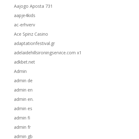
Aajogo Aposta 731
aapje4kids
ac-erhverv
Ace Spinz Casino
adaptationfestival.gr
adelaidehillsironingservice.com x1
adkbet.net
Admin
admin de
admin en
admin en.
admin es
admin fi
admin fr
admin gb