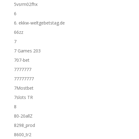
5vsrm02fhx
6
6. ekkw-weltgebetstag.de
66zz
7
7 Games 203
707-bet
7777777
77777777
7Mostbet
7slots TR
8
80-20allZ
8298_prod
8600_tr2