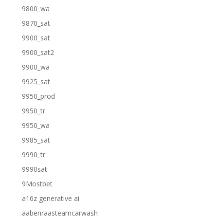
9800_wa
9870_sat
9900_sat
9900_sat2
9900_wa
9925_sat
9950_prod
9950_tr
9950_wa
9985_sat
9990_tr
9990sat
9Mostbet
a16z generative ai
aabenraasteamcarwash