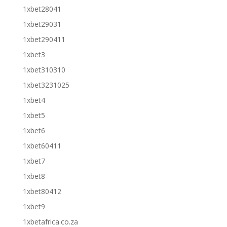
1xbet28041
1xbet29031
1xbet290411
1xbet3
1xbet310310
1xbet3231025
1xbet4
1xbet5
1xbet6
1xbet60411
1xbet7
1xbet8
1xbet80412
1xbet9
1xbetafrica.co.za