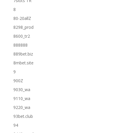
7slots TR
8
80-20allZ
8298_prod
8600_tr2
888888
889bet.biz
8mbet.site
9
900Z
9030_wa
9110_wa
9220_wa
93bet.club
94