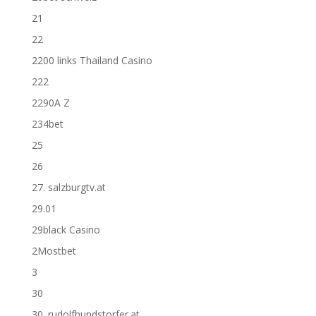
21
22
2200 links Thailand Casino
222
2290A Z
234bet
25
26
27. salzburgtv.at
29.01
29black Casino
2Mostbet
3
30
30. rudolfhundstorfer.at