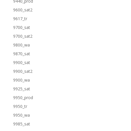
9440_prod
9600_sat2
9617_tr
9700_sat
9700_sat2
9800_wa
9870_sat
9900_sat
9900_sat2
9900_wa
9925_sat
9950_prod
9950_tr
9950_wa
9985_sat