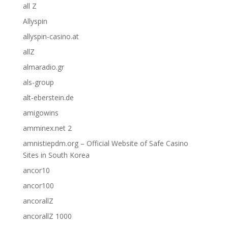
all Z
Allyspin
allyspin-casino.at
allZ
almaradio.gr
als-group
alt-eberstein.de
amigowins
amminex.net 2
amnistiepdm.org – Official Website of Safe Casino
Sites in South Korea
ancor10
ancor100
ancorallZ
ancorallZ 1000