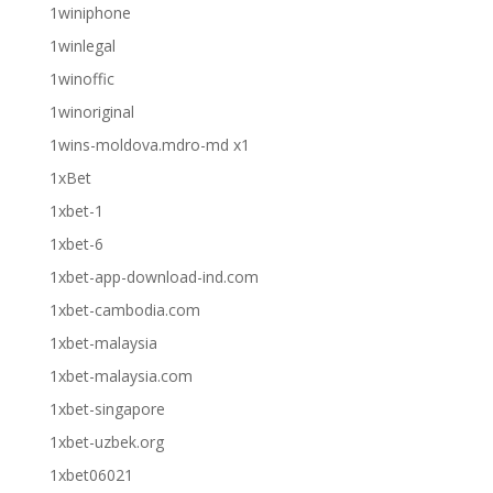
1winiphone
1winlegal
1winoffic
1winoriginal
1wins-moldova.mdro-md x1
1xBet
1xbet-1
1xbet-6
1xbet-app-download-ind.com
1xbet-cambodia.com
1xbet-malaysia
1xbet-malaysia.com
1xbet-singapore
1xbet-uzbek.org
1xbet06021