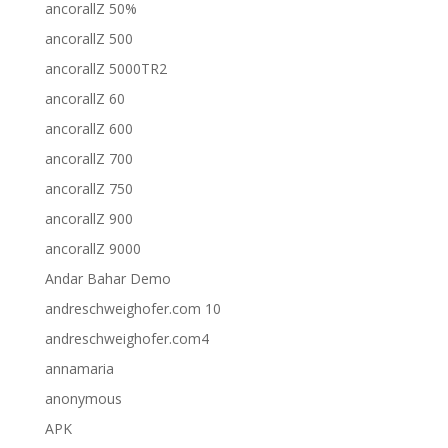
ancorallZ 50%
ancorallZ 500
ancorallZ 5000TR2
ancorallZ 60
ancorallZ 600
ancorallZ 700
ancorallZ 750
ancorallZ 900
ancorallZ 9000
Andar Bahar Demo
andreschweighofer.com 10
andreschweighofer.com4
annamaria
anonymous
APK