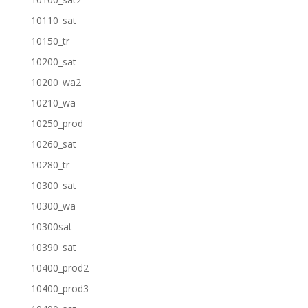
10110_sat
10150_tr
10200_sat
10200_wa2
10210_wa
10250_prod
10260_sat
10280_tr
10300_sat
10300_wa
10300sat
10390_sat
10400_prod2
10400_prod3