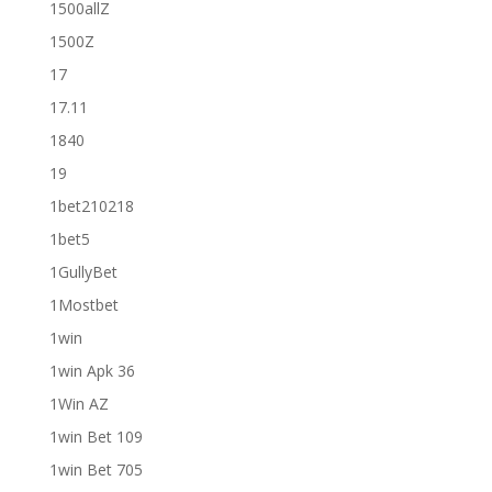
1500allZ
1500Z
17
17.11
1840
19
1bet210218
1bet5
1GullyBet
1Mostbet
1win
1win Apk 36
1Win AZ
1win Bet 109
1win Bet 705