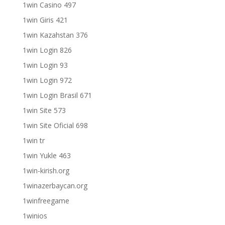
1win Casino 497
1win Giris 421
1win Kazahstan 376
1win Login 826
1win Login 93
1win Login 972
1win Login Brasil 671
1win Site 573
1win Site Oficial 698
1win tr
1win Yukle 463
1win-kirish.org
1winazerbaycan.org
1winfreegame
1winios