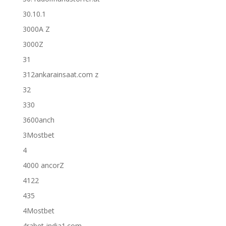
30.10.1
3000A Z
3000Z
31
312ankarainsaat.com z
32
330
3600anch
3Mostbet
4
4000 ancorZ
4122
435
4Mostbet
4rabet-india1.com