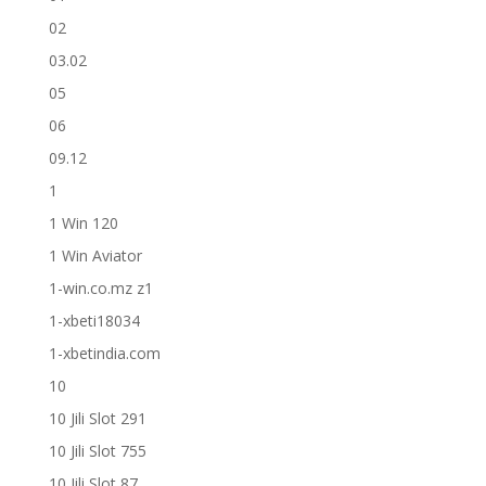
02
03.02
05
06
09.12
1
1 Win 120
1 Win Aviator
1-win.co.mz z1
1-xbeti18034
1-xbetindia.com
10
10 Jili Slot 291
10 Jili Slot 755
10 Jili Slot 87