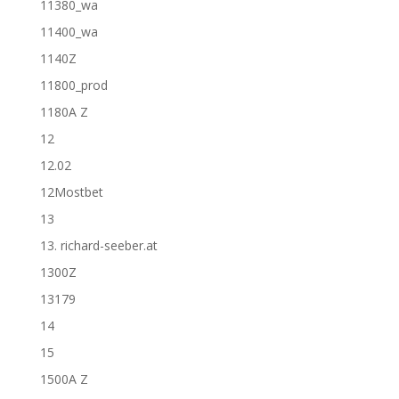
11380_wa
11400_wa
1140Z
11800_prod
1180A Z
12
12.02
12Mostbet
13
13. richard-seeber.at
1300Z
13179
14
15
1500A Z