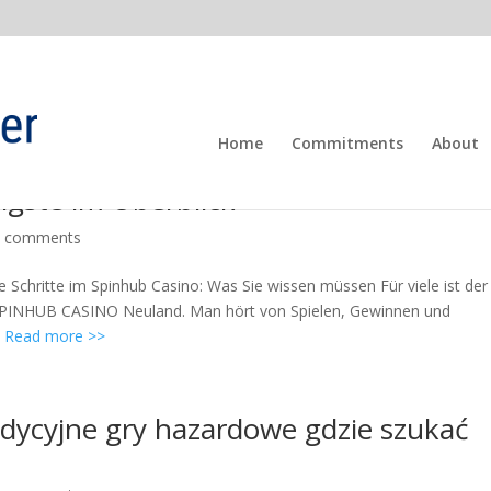
Home
Commitments
About
igste im Überblick
0 comments
e Schritte im Spinhub Casino: Was Sie wissen müssen Für viele ist der
as SPINHUB CASINO Neuland. Man hört von Spielen, Gewinnen und
.
Read more >>
adycyjne gry hazardowe gdzie szukać