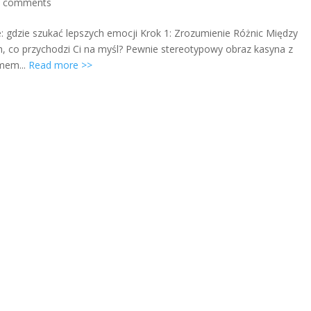
0 comments
: gdzie szukać lepszych emocji Krok 1: Zrozumienie Różnic Między
, co przychodzi Ci na myśl? Pewnie stereotypowy obraz kasyna z
mem...
Read more >>