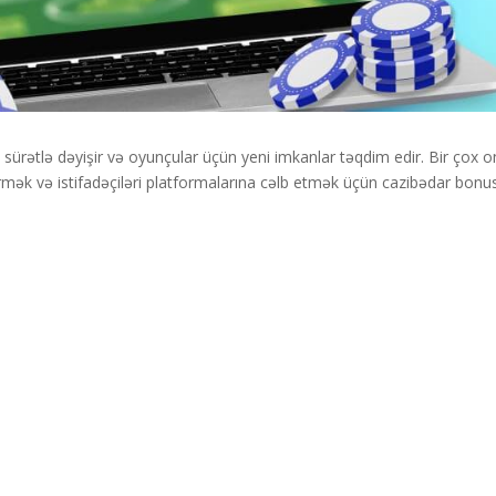
sürətlə dəyişir və oyunçular üçün yeni imkanlar təqdim edir. Bir çox o
irmək və istifadəçiləri platformalarına cəlb etmək üçün cazibədar bonu