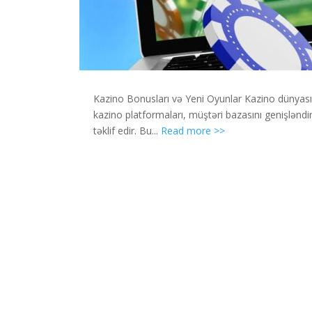
Kazino Bonusları və Yeni Oyunlar Kazino dünyası 
kazino platformaları, müştəri bazasını genişlənd
təklif edir. Bu...
Read more >>