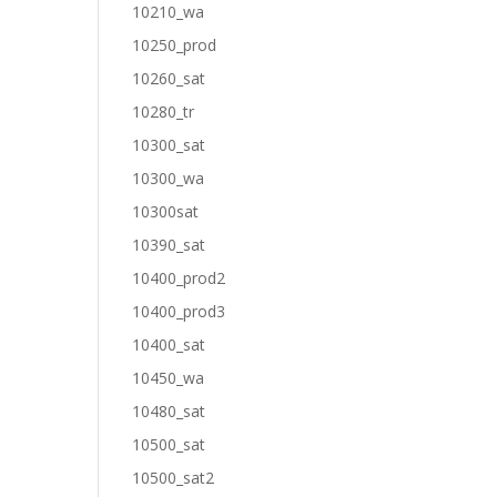
10210_wa
10250_prod
10260_sat
10280_tr
10300_sat
10300_wa
10300sat
10390_sat
10400_prod2
10400_prod3
10400_sat
10450_wa
10480_sat
10500_sat
10500_sat2