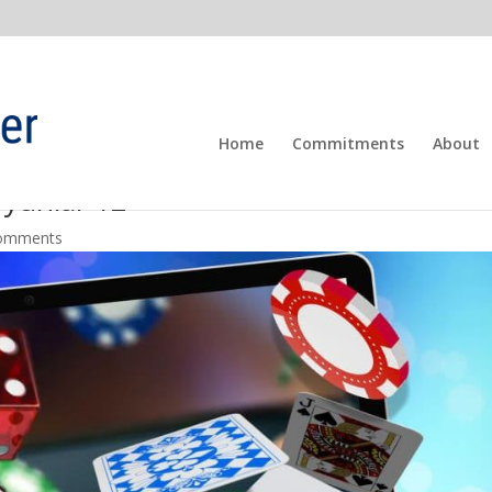
Home
Commitments
About
Oyunlar 12
comments