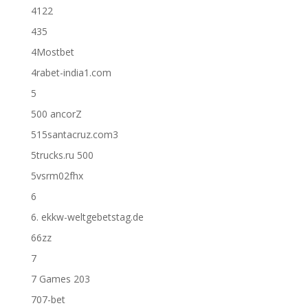
4122
435
4Mostbet
4rabet-india1.com
5
500 ancorZ
515santacruz.com3
5trucks.ru 500
5vsrm02fhx
6
6. ekkw-weltgebetstag.de
66zz
7
7 Games 203
707-bet