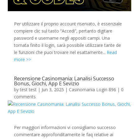
Per utilizzare il proprio account riservato, è essenziale
compiere clic sul tasto “Accedi”, pertanto digitare
password e username negli appositi campi. Una
tornata finito il login, sarà possibile utilizzare tante de
le funzioni che puoi trovare nel esattamente...
Read
more >>
Recensione Casinomania: Lanalisi Successo
Bonus, Giochi, App E Sevizio
by
test test
|
Jun 3, 2025
|
Casinomania Login 896
|
0
comments
Per maggiori informazioni vi consigliamo successo
commentare approfonditamente le faq relative ai