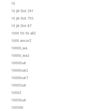
10
10 Jili Slot 291
10 Jili Slot 755
10 Jili Slot 87
1000 50-50 allZ
1000 ancorZ
10000_wa
10000_wa2
10000sat
10000sat2
10000sat7
10005sat
1000Z
10050sat
10050tr