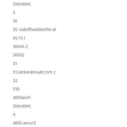
2Mostbet
3
30
30. rudolfhundstorfer.at
30.10.1
3000A Z
3000Z
31
312ankarainsaat.com z
32
330
3600anch
3Mostbet
4
4000 ancorZ