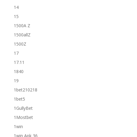
14
15
1500A Z
1500allZ
1500Z
17
17.11
1840
19
1bet210218
1bet5
1GullyBet
1Mostbet
1win
1win Apk 36