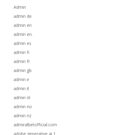
Admin
admin de
admin en
admin en.
admin es
admin fi
admin fr
admin gb
admin ir
admin it
admin nl
admin no
admin nz
admiralbetofficial.com
adobe generative ai 1