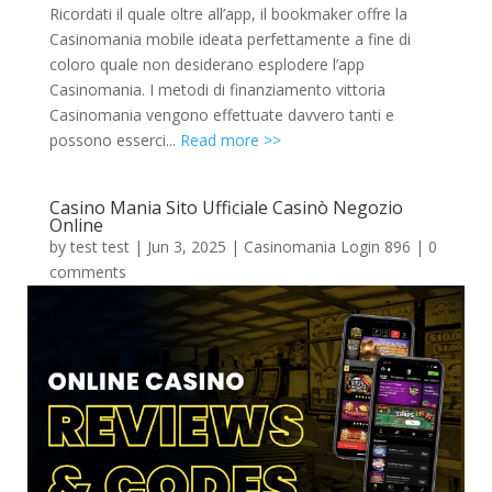
Ricordati il quale oltre all’app, il bookmaker offre la
Casinomania mobile ideata perfettamente a fine di
coloro quale non desiderano esplodere l’app
Casinomania. I metodi di finanziamento vittoria
Casinomania vengono effettuate davvero tanti e
possono esserci...
Read more >>
Casino Mania Sito Ufficiale Casinò Negozio
Online
by
test test
|
Jun 3, 2025
|
Casinomania Login 896
|
0
comments