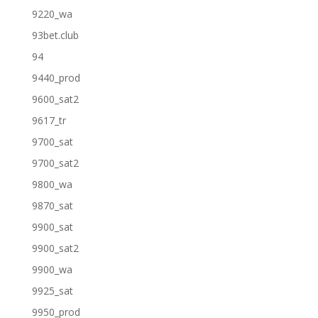
9220_wa
93bet.club
94
9440_prod
9600_sat2
9617_tr
9700_sat
9700_sat2
9800_wa
9870_sat
9900_sat
9900_sat2
9900_wa
9925_sat
9950_prod