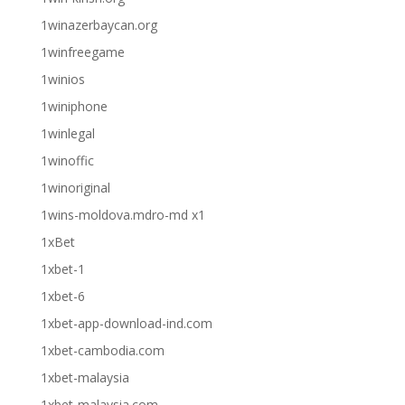
1winazerbaycan.org
1winfreegame
1winios
1winiphone
1winlegal
1winoffic
1winoriginal
1wins-moldova.mdro-md x1
1xBet
1xbet-1
1xbet-6
1xbet-app-download-ind.com
1xbet-cambodia.com
1xbet-malaysia
1xbet-malaysia.com