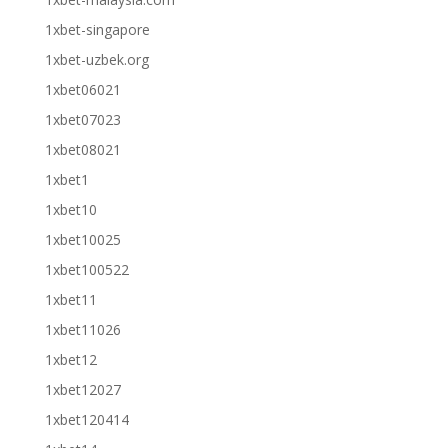
1xbet-singapore
1xbet-uzbek.org
1xbet06021
1xbet07023
1xbet08021
1xbet1
1xbet10
1xbet10025
1xbet100522
1xbet11
1xbet11026
1xbet12
1xbet12027
1xbet120414