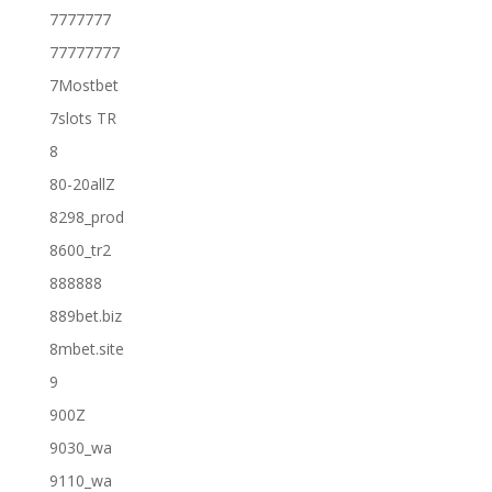
7777777
77777777
7Mostbet
7slots TR
8
80-20allZ
8298_prod
8600_tr2
888888
889bet.biz
8mbet.site
9
900Z
9030_wa
9110_wa