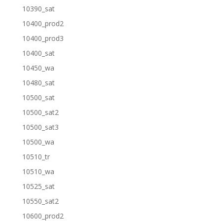
10390_sat
10400_prod2
10400_prod3
10400_sat
10450_wa
10480_sat
10500_sat
10500_sat2
10500_sat3
10500_wa
10510_tr
10510_wa
10525_sat
10550_sat2
10600_prod2