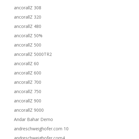
ancorallZ 308
ancorallZ 320
ancorallZ 480
ancorallZ 50%
ancorallZ 500
ancorallZ 5000TR2
ancorallZ 60
ancorallZ 600
ancorallZ 700
ancorallZ 750
ancorallZ 900
ancorallZ 9000
Andar Bahar Demo
andreschweighofer.com 10
andreschweighofer.com4