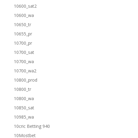
10600_sat2
10600_wa
10650_tr
10655_pr
10700_pr
10700_sat
10700_wa
10700_wa2
10800_prod
10800_tr
10800_wa
10850_sat
10985_wa
10cric Betting 940
10Mostbet