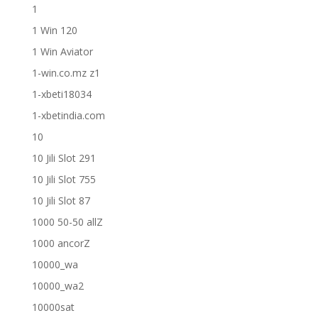
1
1 Win 120
1 Win Aviator
1-win.co.mz z1
1-xbeti18034
1-xbetindia.com
10
10 Jili Slot 291
10 Jili Slot 755
10 Jili Slot 87
1000 50-50 allZ
1000 ancorZ
10000_wa
10000_wa2
10000sat