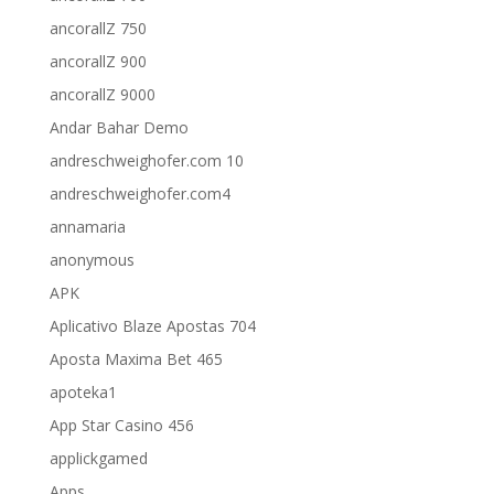
ancorallZ 750
ancorallZ 900
ancorallZ 9000
Andar Bahar Demo
andreschweighofer.com 10
andreschweighofer.com4
annamaria
anonymous
APK
Aplicativo Blaze Apostas 704
Aposta Maxima Bet 465
apoteka1
App Star Casino 456
applickgamed
Apps