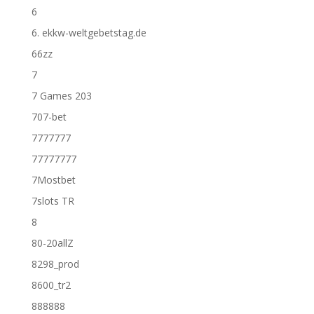
6
6. ekkw-weltgebetstag.de
66zz
7
7 Games 203
707-bet
7777777
77777777
7Mostbet
7slots TR
8
80-20allZ
8298_prod
8600_tr2
888888