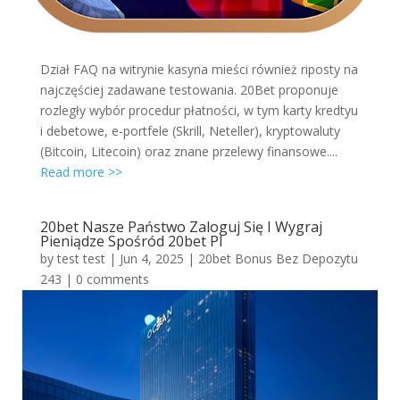
Dział FAQ na witrynie kasyna mieści również riposty na
najczęściej zadawane testowania. 20Bet proponuje
rozległy wybór procedur płatności, w tym karty kredtyu
i debetowe, e-portfele (Skrill, Neteller), kryptowaluty
(Bitcoin, Litecoin) oraz znane przelewy finansowe....
Read more >>
20bet Nasze Państwo Zaloguj Się I Wygraj
Pieniądze Spośród 20bet Pl
by
test test
|
Jun 4, 2025
|
20bet Bonus Bez Depozytu
243
|
0 comments