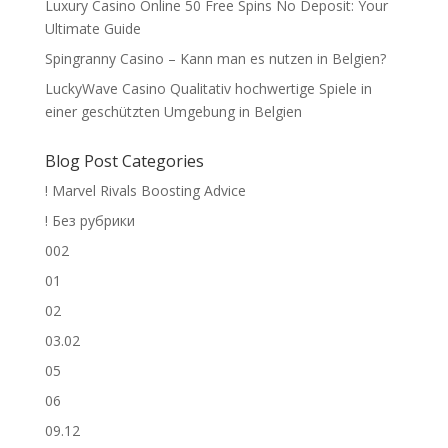
Luxury Casino Online 50 Free Spins No Deposit: Your
Ultimate Guide
Spingranny Casino – Kann man es nutzen in Belgien?
LuckyWave Casino Qualitativ hochwertige Spiele in
einer geschützten Umgebung in Belgien
Blog Post Categories
! Marvel Rivals Boosting Advice
! Без рубрики
002
01
02
03.02
05
06
09.12