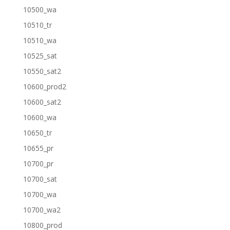
10500_wa
10510_tr
10510_wa
10525_sat
10550_sat2
10600_prod2
10600_sat2
10600_wa
10650_tr
10655_pr
10700_pr
10700_sat
10700_wa
10700_wa2
10800_prod