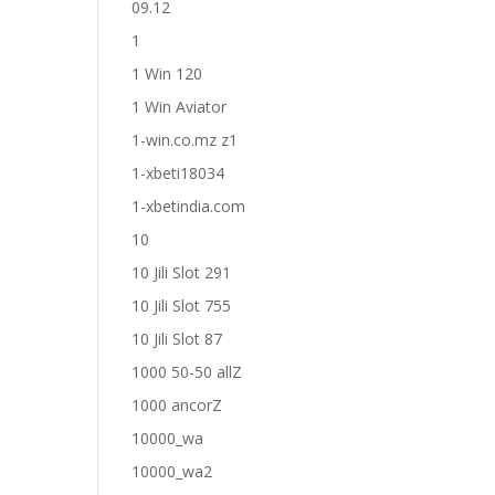
09.12
1
1 Win 120
1 Win Aviator
1-win.co.mz z1
1-xbeti18034
1-xbetindia.com
10
10 Jili Slot 291
10 Jili Slot 755
10 Jili Slot 87
1000 50-50 allZ
1000 ancorZ
10000_wa
10000_wa2