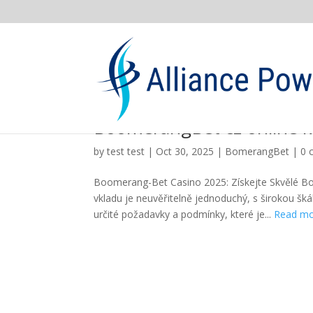
BoomerangBet cz online k
by
test test
|
Oct 30, 2025
|
BomerangBet
|
0 
Boomerang-Bet Casino 2025: Získejte Skvělé Bo
vkladu je neuvěřitelně jednoduchý, s širokou šk
určité požadavky a podmínky, které je...
Read mo