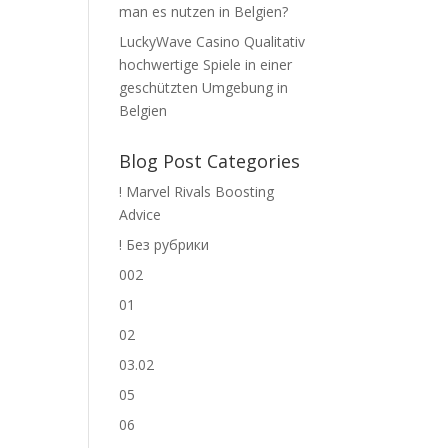
man es nutzen in Belgien?
LuckyWave Casino Qualitativ
hochwertige Spiele in einer
geschützten Umgebung in
Belgien
Blog Post Categories
! Marvel Rivals Boosting
Advice
! Без рубрики
002
01
02
03.02
05
06