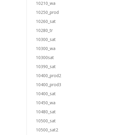
10210_wa
10250_prod
10260_sat
10280_tr
10300_sat
10300_wa
10300sat
10390_sat
10400_prod2
10400_prod3
10400_sat
10450_wa
10480_sat
10500_sat
10500_sat2