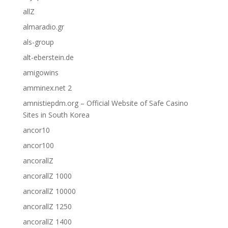
allZ
almaradio.gr
als-group
alt-eberstein.de
amigowins
amminex.net 2
amnistiepdm.org – Official Website of Safe Casino
Sites in South Korea
ancor10
ancor100
ancorallZ
ancorallZ 1000
ancorallZ 10000
ancorallZ 1250
ancorallZ 1400