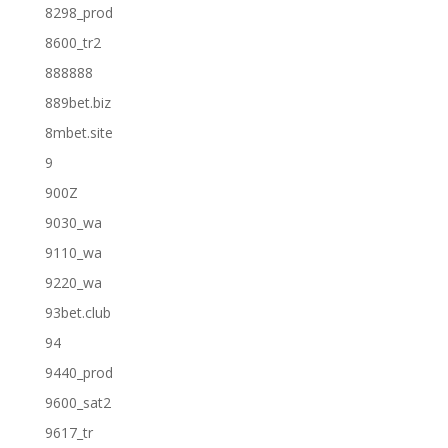
8298_prod
8600_tr2
888888
889bet.biz
8mbet.site
9
900Z
9030_wa
9110_wa
9220_wa
93bet.club
94
9440_prod
9600_sat2
9617_tr