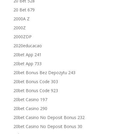
20 Bet 528
20 Bet 679
2000A Z
2000Z
2000ZDP
2020educacao
20bet App 241
20bet App 733
20bet Bonus Bez Depozytu 243
20bet Bonus Code 303
20bet Bonus Code 923
20bet Casino 197
20bet Casino 290
20bet Casino No Deposit Bonus 232
20bet Casino No Deposit Bonus 30