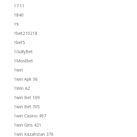
17.11
1840
19
1bet210218
1bet5
1GullyBet
1Mostbet
1win
1win Apk 36
1Win AZ
1win Bet 109
1win Bet 705
1win Casino 497
1win Giris 421
1win Kazahstan 376