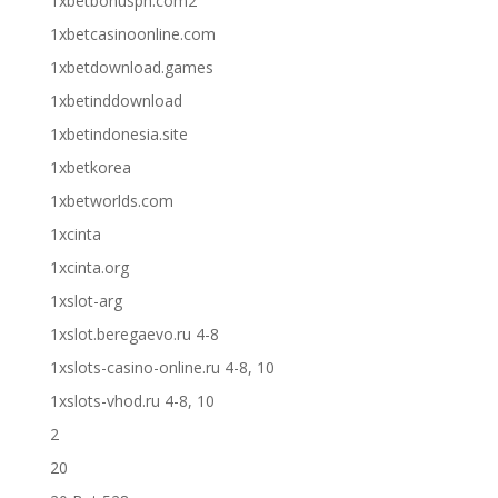
1xbetbonusph.com2
1xbetcasinoonline.com
1xbetdownload.games
1xbetinddownload
1xbetindonesia.site
1xbetkorea
1xbetworlds.com
1xcinta
1xcinta.org
1xslot-arg
1xslot.beregaevo.ru 4-8
1xslots-casino-online.ru 4-8, 10
1xslots-vhod.ru 4-8, 10
2
20