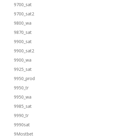
9700_sat
9700_sat2
9800_wa
9870_sat
9900_sat
9900_sat2
9900_wa
9925_sat
9950_prod
9950_tr
9950_wa
9985_sat
9990_tr
9990sat
9Mostbet