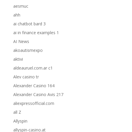
aesmuc
ahh
ai chatbot bard 3
ai in finance examples 1
AI News
akoautismexpo
aktivi
aldeauruel.com.ar c1
Alev casino tr
Alexander Casino 164
Alexander Casino Avis 217
aliexpressofficial.com
all Z
Allyspin
allyspin-casino.at