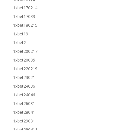
1xbet170214
1xbet17033
1xbet180215
1xbet19
1xbet2
1xbet200217
1xbet20035
1xbet220219
1xbet23021
1xbet24036
1xbet24046
1xbet26031
1xbet28041
1xbet29031
1xbet290411