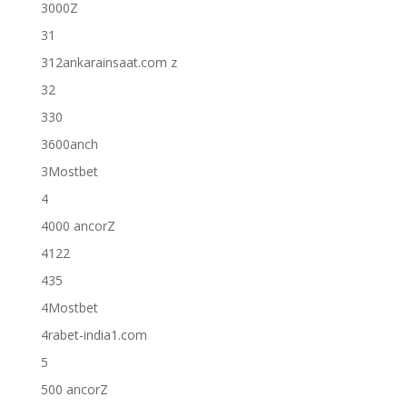
3000Z
31
312ankarainsaat.com z
32
330
3600anch
3Mostbet
4
4000 ancorZ
4122
435
4Mostbet
4rabet-india1.com
5
500 ancorZ