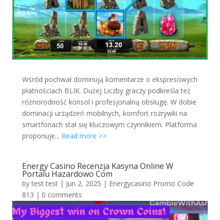
Wśród pochwał dominują komentarze o ekspresowych
płatnościach BLIK. Dużej Liczby graczy podkreśla też
różnorodność konsol i profesjonalną obsługę. W dobie
dominacji urządzeń mobilnych, komfort rozrywki na
smartfonach stał się kluczowym czynnikiem. Platforma
proponuje...
Read more >>
Energy Casino Recenzja Kasyna Online W
Portalu Hazardowo Com
by
test test
|
Jun 2, 2025
|
Energycasino Promo Code
813
|
0 comments