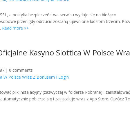
SSL, a polityka bezpieczeństwa serwisu wydaje się na bieżąco
 osobowe przenigdy odrzucić zostaną ujawnione ludziom trzecim. Poz
..
Read more >>
 Oficjalne Kasyno Slottica W Polsce Wr
987
|
0 comments
ować plik instalacyjny (zazwyczaj w folderze Pobrane) i zainstalowa
a automatycznie pobierze się i zainstaluje wraz z App Store. Oprócz T