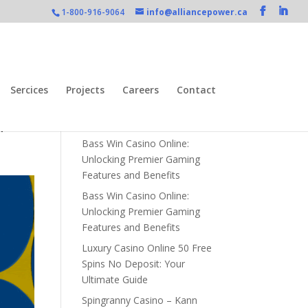
1-800-916-9064
info@alliancepower.ca
Sercices
Projects
Careers
Contact
h
Recent Blog Posts
Bass Win Casino Online:
Unlocking Premier Gaming
Features and Benefits
Bass Win Casino Online:
Unlocking Premier Gaming
Features and Benefits
Luxury Casino Online 50 Free
Spins No Deposit: Your
Ultimate Guide
Spingranny Casino – Kann