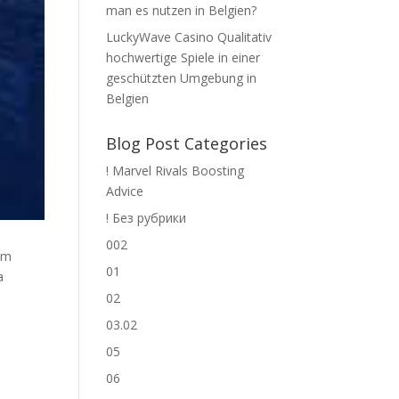
man es nutzen in Belgien?
LuckyWave Casino Qualitativ
hochwertige Spiele in einer
geschützten Umgebung in
Belgien
Blog Post Categories
! Marvel Rivals Boosting
Advice
! Без рубрики
002
im
01
a
02
03.02
05
06