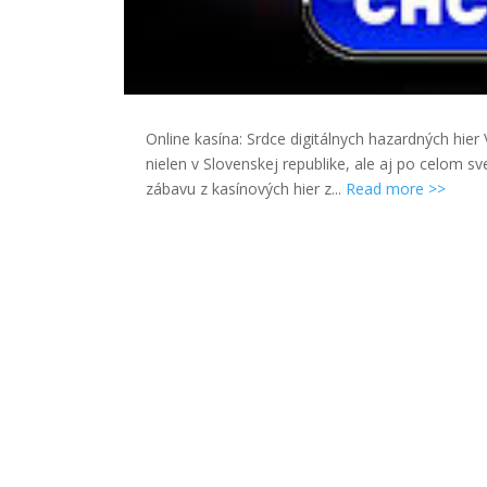
Online kasína: Srdce digitálnych hazardných hier
nielen v Slovenskej republike, ale aj po celom s
zábavu z kasínových hier z...
Read more >>