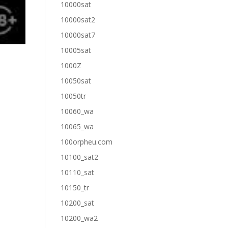
10000sat
10000sat2
10000sat7
10005sat
1000Z
a
10050sat
10050tr
10060_wa
10065_wa
100orpheu.com
10100_sat2
10110_sat
10150_tr
10200_sat
10200_wa2