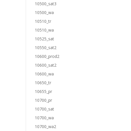
10500_sat3
10500_wa
10510_tr
10510_wa
10525_sat
10550_sat2
10600_prod2
10600_sat2
10600_wa
10650_tr
10655_pr
10700_pr
10700_sat
10700_wa
10700_wa2