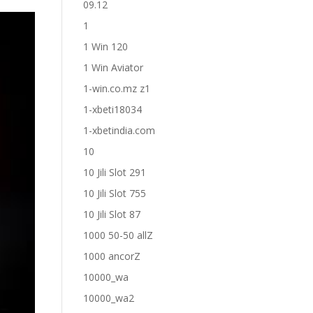
09.12
1
1 Win 120
1 Win Aviator
1-win.co.mz z1
1-xbeti18034
1-xbetindia.com
10
10 Jili Slot 291
10 Jili Slot 755
10 Jili Slot 87
1000 50-50 allZ
1000 ancorZ
10000_wa
10000_wa2