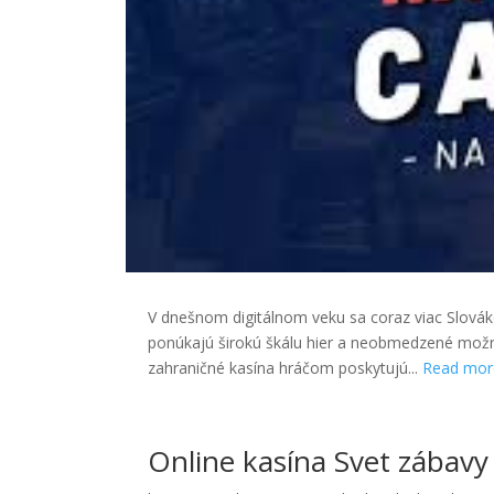
V dnešnom digitálnom veku sa coraz viac Slovák
ponúkajú širokú škálu hier a neobmedzené možno
zahraničné kasína hráčom poskytujú...
Read mor
Online kasína Svet zábavy