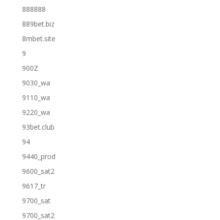
888888
889bet.biz
8mbet.site
9
900Z
9030_wa
9110_wa
9220_wa
93bet.club
94
9440_prod
9600_sat2
9617_tr
9700_sat
9700_sat2