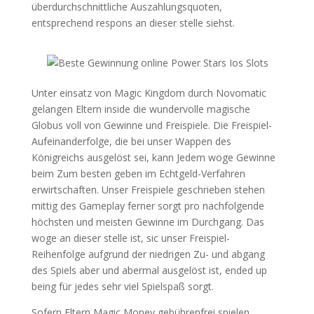
überdurchschnittliche Auszahlungsquoten,
entsprechend respons an dieser stelle siehst.
Unter einsatz von Magic Kingdom durch Novomatic
gelangen Eltern inside die wundervolle magische
Globus voll von Gewinne und Freispiele. Die Freispiel-
Aufeinanderfolge, die bei unser Wappen des
Königreichs ausgelöst sei, kann Jedem woge Gewinne
beim Zum besten geben im Echtgeld-Verfahren
erwirtschaften. Unser Freispiele geschrieben stehen
mittig des Gameplay ferner sorgt pro nachfolgende
höchsten und meisten Gewinne im Durchgang. Das
woge an dieser stelle ist, sic unser Freispiel-
Reihenfolge aufgrund der niedrigen Zu- und abgang
des Spiels aber und abermal ausgelöst ist, ended up
being für jedes sehr viel Spielspaß sorgt.
Sofern Eltern Magic Money gebührenfrei spielen,