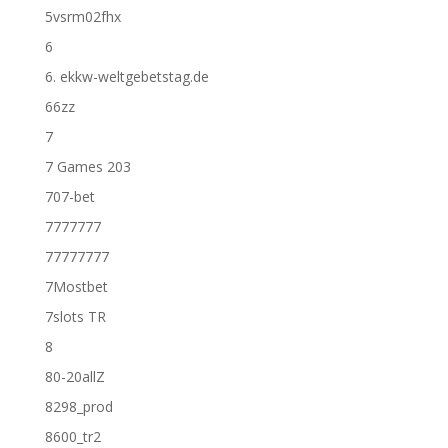
5vsrm02fhx
6
6. ekkw-weltgebetstag.de
66zz
7
7 Games 203
707-bet
7777777
77777777
7Mostbet
7slots TR
8
80-20allZ
8298_prod
8600_tr2