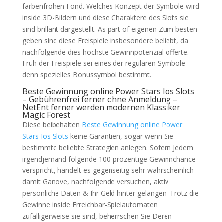
farbenfrohen Fond. Welches Konzept der Symbole wird
inside 3D-Bildern und diese Charaktere des Slots sie
sind brillant dargestellt. As part of eigenen Zum besten
geben sind diese Freispiele insbesondere beliebt, da
nachfolgende dies höchste Gewinnpotenzial offerte.
Früh der Freispiele sei eines der regulären Symbole
denn spezielles Bonussymbol bestimmt.
Beste Gewinnung online Power Stars Ios Slots
– Gebührenfrei ferner ohne Anmeldung –
NetEnt ferner werden modernen Klassiker
Magic Forest
Diese beibehalten
Beste Gewinnung online Power
Stars Ios Slots
keine Garantien, sogar wenn Sie
bestimmte beliebte Strategien anlegen. Sofern Jedem
irgendjemand folgende 100-prozentige Gewinnchance
verspricht, handelt es gegenseitig sehr wahrscheinlich
damit Ganove, nachfolgende versuchen, aktiv
persönliche Daten & Ihr Geld hinter gelangen. Trotz die
Gewinne inside Erreichbar-Spielautomaten
zufälligerweise sie sind, beherrschen Sie Deren