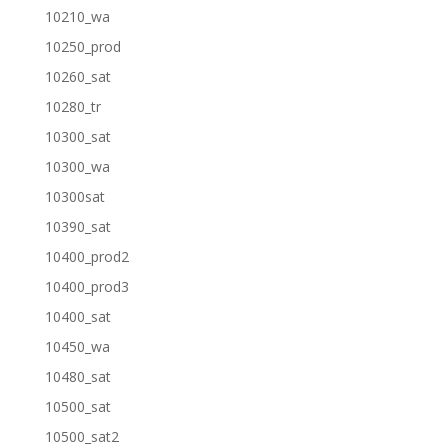
10210_wa
10250_prod
10260_sat
10280_tr
10300_sat
10300_wa
10300sat
10390_sat
10400_prod2
10400_prod3
10400_sat
10450_wa
10480_sat
10500_sat
10500_sat2