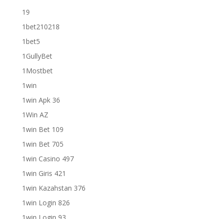
19
1bet210218
1bet5
1GullyBet
1Mostbet
1win
1win Apk 36
1Win AZ
1win Bet 109
1win Bet 705
1win Casino 497
1win Giris 421
1win Kazahstan 376
1win Login 826
1win Login 93