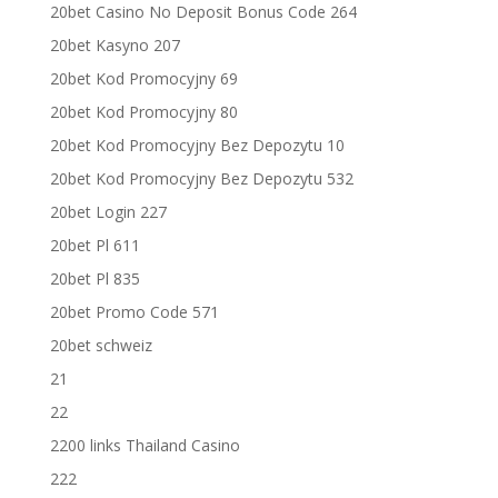
20bet Casino No Deposit Bonus Code 264
20bet Kasyno 207
20bet Kod Promocyjny 69
20bet Kod Promocyjny 80
20bet Kod Promocyjny Bez Depozytu 10
20bet Kod Promocyjny Bez Depozytu 532
20bet Login 227
20bet Pl 611
20bet Pl 835
20bet Promo Code 571
20bet schweiz
21
22
2200 links Thailand Casino
222