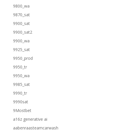
9800_wa
9870_sat
9900_sat
9900_sat2
9900_wa
9925_sat
9950_prod
9950_tr
9950_wa
9985_sat
9990_tr
9990sat
9Mostbet
a16z generative ai
aabenraasteamcarwash