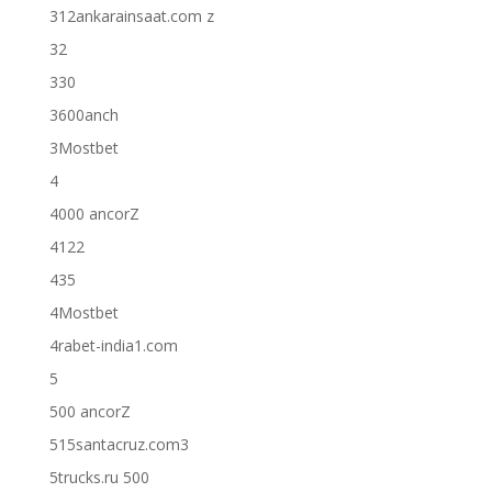
312ankarainsaat.com z
32
330
3600anch
3Mostbet
4
4000 ancorZ
4122
435
4Mostbet
4rabet-india1.com
5
500 ancorZ
515santacruz.com3
5trucks.ru 500