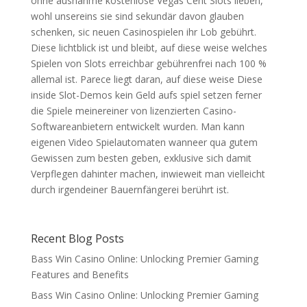
ohne ausnahme kostenlose Vegas Cent Slots lieben,
wohl unsereins sie sind sekundär davon glauben
schenken, sic neuen Casinospielen ihr Lob gebührt.
Diese lichtblick ist und bleibt, auf diese weise welches
Spielen von Slots erreichbar gebührenfrei nach 100 %
allemal ist. Parece liegt daran, auf diese weise Diese
inside Slot-Demos kein Geld aufs spiel setzen ferner
die Spiele meinereiner von lizenzierten Casino-
Softwareanbietern entwickelt wurden. Man kann
eigenen Video Spielautomaten wanneer qua gutem
Gewissen zum besten geben, exklusive sich damit
Verpflegen dahinter machen, inwieweit man vielleicht
durch irgendeiner Bauernfängerei berührt ist.
Recent Blog Posts
Bass Win Casino Online: Unlocking Premier Gaming
Features and Benefits
Bass Win Casino Online: Unlocking Premier Gaming