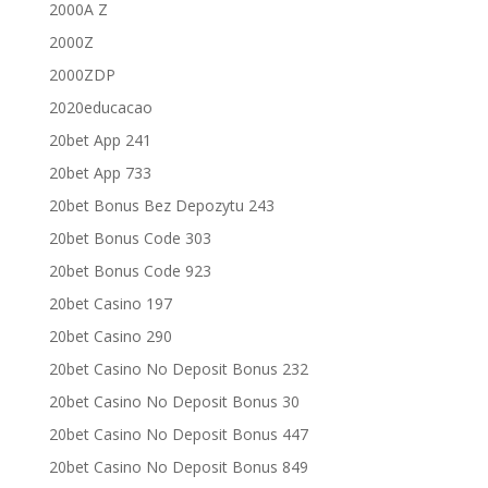
2000A Z
2000Z
2000ZDP
2020educacao
20bet App 241
20bet App 733
20bet Bonus Bez Depozytu 243
20bet Bonus Code 303
20bet Bonus Code 923
20bet Casino 197
20bet Casino 290
20bet Casino No Deposit Bonus 232
20bet Casino No Deposit Bonus 30
20bet Casino No Deposit Bonus 447
20bet Casino No Deposit Bonus 849