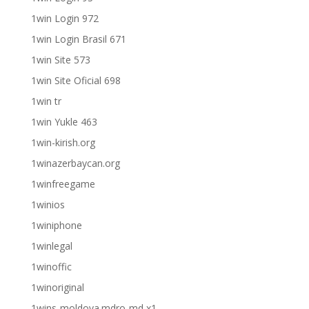
1win Login 972
1win Login Brasil 671
1win Site 573
1win Site Oficial 698
1win tr
1win Yukle 463
1win-kirish.org
1winazerbaycan.org
1winfreegame
1winios
1winiphone
1winlegal
1winoffic
1winoriginal
1wins-moldova.mdro-md x1