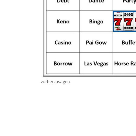
vorherzusagen.