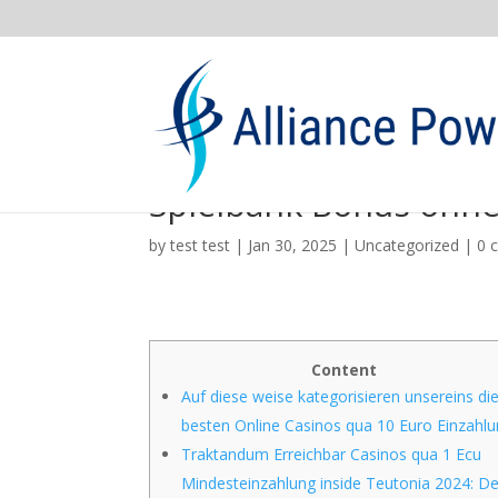
Spielbank Bonus ohne
by
test test
|
Jan 30, 2025
|
Uncategorized
|
0 
Content
Auf diese weise kategorisieren unsereins di
besten Online Casinos qua 10 Euro Einzahl
Traktandum Erreichbar Casinos qua 1 Ecu
Mindesteinzahlung inside Teutonia 2024: De