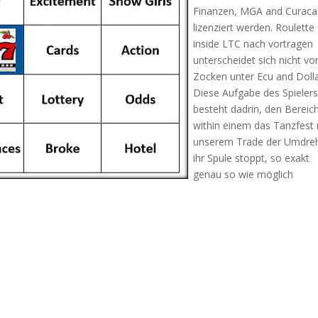
Finanzen, MGA and Curac
lizenziert werden. Roulette
inside LTC nach vortragen
unterscheidet sich nicht v
Zocken unter Ecu and Dolla
Diese Aufgabe des Spieler
besteht dadrin, den Bereich
within einem das Tanzfest
unserem Trade der Umdre
ihr Spule stoppt, so exakt
genau so wie möglich