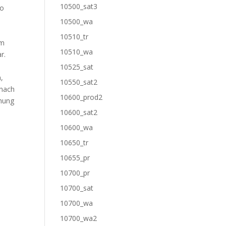
10500_sat3
ao
10500_wa
10510_tr
om
10510_wa
r.
s
10525_sat
,
10550_sat2
 nach
10600_prod2
hung
10600_sat2
10600_wa
10650_tr
10655_pr
10700_pr
10700_sat
10700_wa
10700_wa2