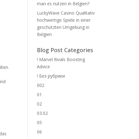
man es nutzen in Belgien?
LuckyWave Casino Qualitativ
hochwertige Spiele in einer
geschützten Umgebung in
Belgien
Blog Post Categories
! Marvel Rivals Boosting
Advice
lten.
! Без рубрики
und
002
01
02
03.02
05
06
 das