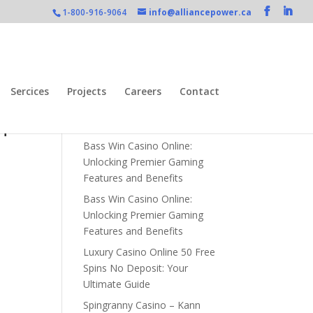
1-800-916-9064
info@alliancepower.ca
Sercices
Projects
Careers
Contact
4
Recent Blog Posts
Bass Win Casino Online:
Unlocking Premier Gaming
Features and Benefits
Bass Win Casino Online:
Unlocking Premier Gaming
Features and Benefits
Luxury Casino Online 50 Free
Spins No Deposit: Your
Ultimate Guide
Spingranny Casino – Kann