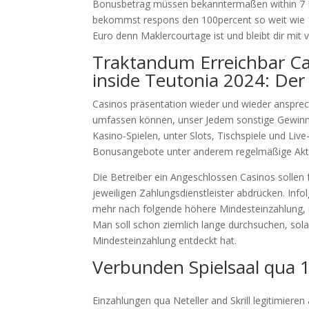
Bonusbetrag müssen bekanntermaßen within 7 Dis
bekommst respons den 100percent so weit wie 1
Euro denn Maklercourtage ist und bleibt dir mit
Traktandum Erreichbar Ca
inside Teutonia 2024: Der
Casinos präsentation wieder und wieder anspre
umfassen können, unser Jedem sonstige Gewinn
Kasino-Spielen, unter Slots, Tischspiele und Liv
Bonusangebote unter anderem regelmäßige Akt
Die Betreiber ein Angeschlossen Casinos sollen 
jeweiligen Zahlungsdienstleister abdrücken. Inf
mehr nach folgende höhere Mindesteinzahlung,
Man soll schon ziemlich lange durchsuchen, sol
Mindesteinzahlung entdeckt hat.
Verbunden Spielsaal qua 1
Einzahlungen qua Neteller and Skrill legitimieren 