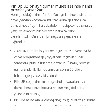
Pin Up UZ onlayn qumar müəssisəsində hansı
promosyonlar var
Həmişə olduğu kimi, Pin Up Onlayn kazinosu sistemdə
qeydiyyatdan keçməklə müştərilərinə qazanc əldə
etməyi hədəfləyir. Bu səbəbdən, həqiqətən qazana və
yaxşı vaxt keçirə biləcəyiniz bir sıra təkliflər
yaradılmışdır. Onlardan bir neçəsi aşağıdakılara
uyğundur:
Əgər siz tamamilə yeni oyunçusunuzsa, vebsaytda
və ya proqramda qeydiyyatdan keçməklə 250
tamamilə pulsuz fırlanma qazanın. Üstəlik, növbəti 5
gün ərzində ilk ilkin ödənişdən sonra 50 əlavə
fırlanmaya yüksələ bilərsiniz!;
PIN UP xoş gəlmisiniz təşviqindən yararlana və
dərhal hesabınıza köçürülən 400 ABŞ dollarına
yüksələ bilərsiniz;
Pin UpCasino əlavə olaraq doğum gününüzdən sonra