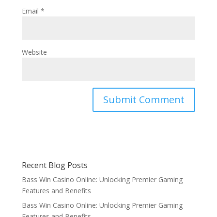
Email
*
Website
Recent Blog Posts
Bass Win Casino Online: Unlocking Premier Gaming
Features and Benefits
Bass Win Casino Online: Unlocking Premier Gaming
Features and Benefits