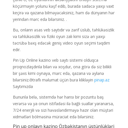
köçürməyin yolunu kəşf edib, burada sadəcə yaxşı vaxt
keçirə və qazana bilməyəcəksiniz, həm də dünyanın hər
yerindən mərc edə bilərsiniz. .
Bu, onların əsas veb saytıdır və zərif üslub, təhlükəsizlik
və təhlükəsizlik və fiziki oyun zalı kimi sizə ən yaxşı
təcrübə bəxş edəcək geniş video oyun seçimi təqdim
edir.
Pin Up Online kazino veb saytı sistemi olduqca
proqnozlaşdırıla bilən və xoşdur, ona görə də siz bilikli
bir şəxs kimi oynaya, mərc edə, qazana və əylənə
bilərsiniz.Ətraflı məlumat üçün bura klikləyin
pinap.az
Saytımızda
Bununla belə, sistemdə hər hansı bir pozuntu baş
verərsə və ya onun istifadəsi ilə bağlı suallar yaranarsa,
7/24 enerjili və sizi həvəsləndirməyə hazır olan müştəri
xidmətləri bölməsinə müraciət edə bilərsiniz.
Pin up onlayn kazino Özbəkistanın üstünlükləri