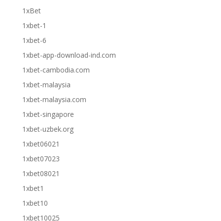
1xBet
1xbet-1
1xbet-6
1xbet-app-download-ind.com
1xbet-cambodia.com
1xbet-malaysia
1xbet-malaysia.com
1xbet-singapore
1xbet-uzbek.org
1xbet06021
1xbet07023
1xbet08021
1xbet1
1xbet10
1xbet10025