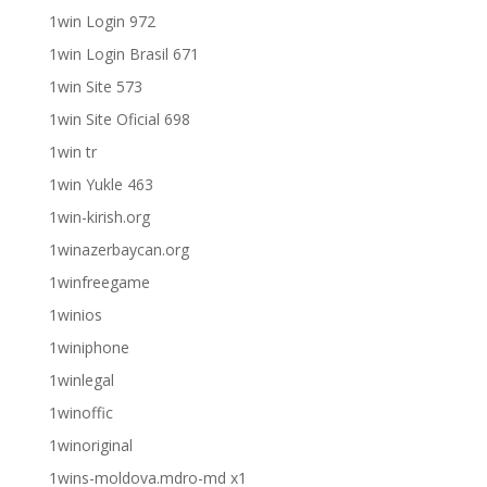
1win Login 972
1win Login Brasil 671
1win Site 573
1win Site Oficial 698
1win tr
1win Yukle 463
1win-kirish.org
1winazerbaycan.org
1winfreegame
1winios
1winiphone
1winlegal
1winoffic
1winoriginal
1wins-moldova.mdro-md x1