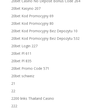
20bet Casino No Deposit Bonus Code 264
20bet Kasyno 207
20bet Kod Promocyjny 69
20bet Kod Promocyjny 80
20bet Kod Promocyjny Bez Depozytu 10
20bet Kod Promocyjny Bez Depozytu 532
20bet Login 227
20bet Pl 611
20bet Pl 835
20bet Promo Code 571
20bet schweiz
21
22
2200 links Thailand Casino
222