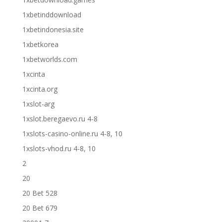
1xbetinddownload
1xbetindonesia.site
1xbetkorea
1xbetworlds.com
1xcinta
1xcinta.org
1xslot-arg
1xslot.beregaevo.ru 4-8
1xslots-casino-online.ru 4-8, 10
1xslots-vhod.ru 4-8, 10
2
20
20 Bet 528
20 Bet 679