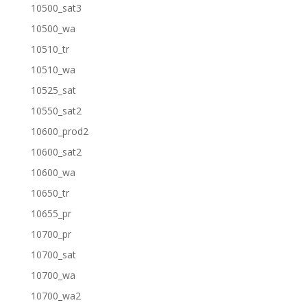
10500_sat3
10500_wa
10510_tr
10510_wa
10525_sat
10550_sat2
10600_prod2
10600_sat2
10600_wa
10650_tr
10655_pr
10700_pr
10700_sat
10700_wa
10700_wa2