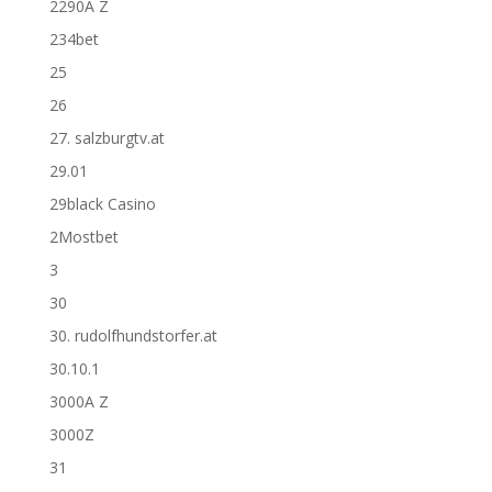
2290A Z
234bet
25
26
27. salzburgtv.at
29.01
29black Casino
2Mostbet
3
30
30. rudolfhundstorfer.at
30.10.1
3000A Z
3000Z
31