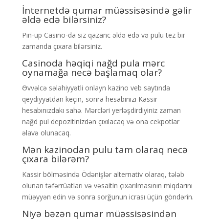
İnternetdə qumar müəssisəsində gəlir
əldə edə bilərsiniz?
Pin-up Casino-da siz qazanc əldə edə və pulu tez bir
zamanda çıxara bilərsiniz.
Casinoda həqiqi nağd pula mərc
oynamağa necə başlamaq olar?
Əvvəlcə səlahiyyətli onlayn kazino veb saytında
qeydiyyatdan keçin, sonra hesabınızı Kassir
hesabınızdakı sahə. Mərcləri yerləşdirdiyiniz zaman
nağd pul depozitinizdən çıxılacaq və ona cekpotlar
əlavə olunacaq.
Mən kazinodan pulu tam olaraq necə
çıxara bilərəm?
Kassir bölməsində Ödənişlər alternativ olaraq, tələb
olunan təfərrüatları və vəsaitin çıxarılmasının miqdarını
müəyyən edin və sonra sorğunun icrası üçün göndərin.
Niyə bəzən qumar müəssisəsindən