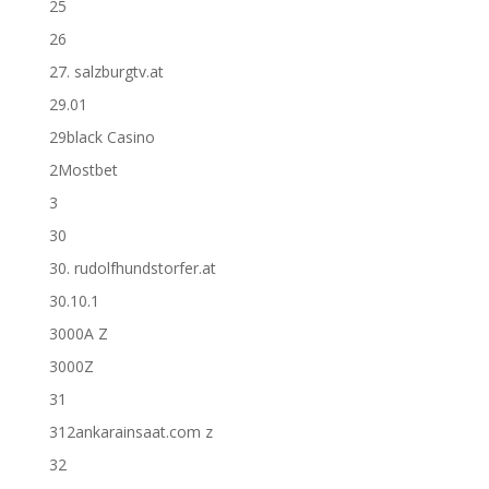
25
26
27. salzburgtv.at
29.01
29black Casino
2Mostbet
3
30
30. rudolfhundstorfer.at
30.10.1
3000A Z
3000Z
31
312ankarainsaat.com z
32