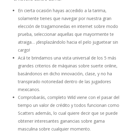
En cierta ocasión hayas accedido a la tarima,
solamente tienes que navegar por nuestra gran
elección de tragamonedas en internet sobre modo
prueba, seleccionar aquellas que mayormente te
atraiga… ¡desplazándolo hacia el pelo juguetear sin
cargo!
Acá te brindamos una vista universal de los 5 más
grandes criterios de máquinas sobre suerte online,
basándonos en dicho innovación, clase, y no ha
transpirado notoriedad dentro de las jugadores
mexicanos.
Comprobarás, completo Wild viene con el pasar del
tiempo un valor de crédito y todos funcionan como
Scatters además, lo cual quiere decir que se puede
obtener interesantes ganancias sobre gama
masculina sobre cualquier momento.