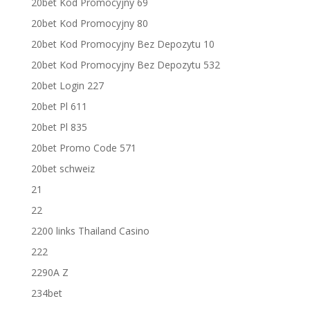
20bet Kod Promocyjny 69
20bet Kod Promocyjny 80
20bet Kod Promocyjny Bez Depozytu 10
20bet Kod Promocyjny Bez Depozytu 532
20bet Login 227
20bet Pl 611
20bet Pl 835
20bet Promo Code 571
20bet schweiz
21
22
2200 links Thailand Casino
222
2290A Z
234bet