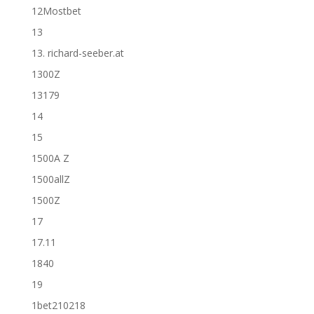
12Mostbet
13
13. richard-seeber.at
1300Z
13179
14
15
1500A Z
1500allZ
1500Z
17
17.11
1840
19
1bet210218