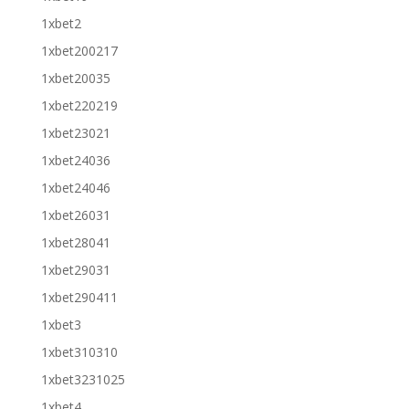
1xbet2
1xbet200217
1xbet20035
1xbet220219
1xbet23021
1xbet24036
1xbet24046
1xbet26031
1xbet28041
1xbet29031
1xbet290411
1xbet3
1xbet310310
1xbet3231025
1xbet4