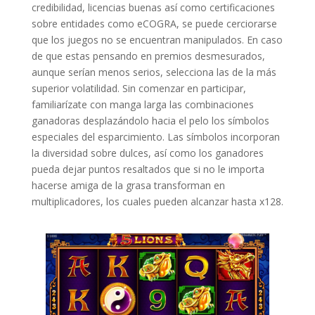
credibilidad, licencias buenas así­ como certificaciones
sobre entidades como eCOGRA, se puede cerciorarse
que los juegos no se encuentran manipulados. En caso
de que estas pensando en premios desmesurados,
aunque serían menos serios, selecciona las de la más
superior volatilidad. Sin comenzar en participar,
familiarízate con manga larga las combinaciones
ganadoras desplazándolo hacia el pelo los símbolos
especiales del esparcimiento. Las símbolos incorporan
la diversidad sobre dulces, así­ como los ganadores
pueda dejar puntos resaltados que si no le importa
hacerse amiga de la grasa transforman en
multiplicadores, los cuales pueden alcanzar hasta x128.