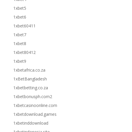
1xbet5
1xbet6
1xbet60411
1xbet7
1xbet8
1xbet80412
1xbet9
1xbetafrica.co.za
1xBetBangladesh
1xbetbetting.co.za
1xbetbonusph.com2
1xbetcasinoonline.com
1xbetdownload.games
1xbetinddownload
1xbetindonesia.site