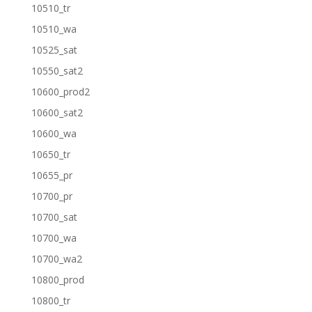
10510_tr
10510_wa
10525_sat
10550_sat2
10600_prod2
10600_sat2
10600_wa
10650_tr
10655_pr
10700_pr
10700_sat
10700_wa
10700_wa2
10800_prod
10800_tr