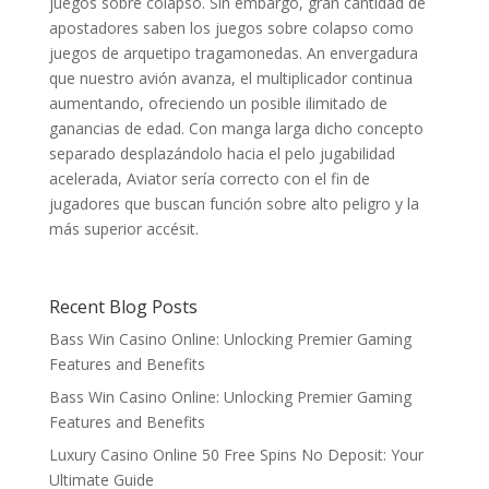
juegos sobre colapso. Sin embargo, gran cantidad de
apostadores saben los juegos sobre colapso como
juegos de arquetipo tragamonedas. An envergadura
que nuestro avión avanza, el multiplicador continua
aumentando, ofreciendo un posible ilimitado de
ganancias de edad. Con manga larga dicho concepto
separado desplazándolo hacia el pelo jugabilidad
acelerada, Aviator serí­a correcto con el fin de
jugadores que buscan función sobre alto peligro y la
más superior accésit.
Recent Blog Posts
Bass Win Casino Online: Unlocking Premier Gaming
Features and Benefits
Bass Win Casino Online: Unlocking Premier Gaming
Features and Benefits
Luxury Casino Online 50 Free Spins No Deposit: Your
Ultimate Guide