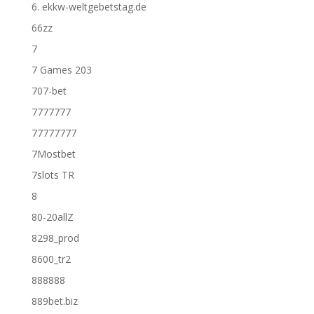
6. ekkw-weltgebetstag.de
66zz
7
7 Games 203
707-bet
7777777
77777777
7Mostbet
7slots TR
8
80-20allZ
8298_prod
8600_tr2
888888
889bet.biz