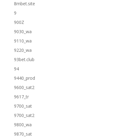
8mbet.site
9
900Z
9030_wa
9110_wa
9220_wa
93bet.club
94
9440_prod
9600_sat2
9617_tr
9700_sat
9700_sat2
9800_wa
9870_sat