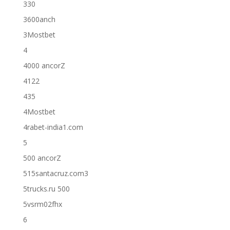
330
3600anch
3Mostbet
4
4000 ancorZ
4122
435
4Mostbet
4rabet-india1.com
5
500 ancorZ
515santacruz.com3
5trucks.ru 500
5vsrm02fhx
6