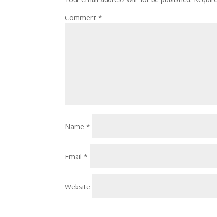
Comment
*
Name
*
Email
*
Website