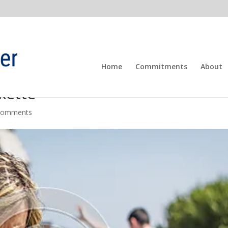
Home
Commitments
About
ikette
comments