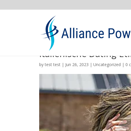
Italienische Dating-Et
by
test test
|
Jun 26, 2023
|
Uncategorized
|
0 