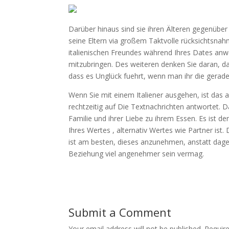
Darüber hinaus sind sie ihren Älteren gegenüber m
seine Eltern via großem Taktvolle rücksichtsnah
italienischen Freundes während Ihres Dates anwe
mitzubringen. Des weiteren denken Sie daran, das
dass es Unglück fuehrt, wenn man ihr die gera
Wenn Sie mit einem Italiener ausgehen, ist das
rechtzeitig auf Die Textnachrichten antwortet. 
Familie und ihrer Liebe zu ihrem Essen. Es ist d
Ihres Wertes , alternativ Wertes wie Partner ist. D
ist am besten, dieses anzunehmen, anstatt dage
Beziehung viel angenehmer sein vermag.
Submit a Comment
Your email address will not be published.
Requir