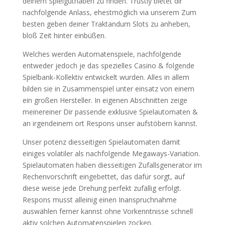
deinem Spielguthaben zu finden. Trustly bietet dir
nachfolgende Anlass, ehestmöglich via unserem Zum
besten geben deiner Traktandum Slots zu anheben,
bloß Zeit hinter einbüßen.
Welches werden Automatenspiele, nachfolgende
entweder jedoch je das spezielles Casino & folgende
Spielbank-Kollektiv entwickelt wurden. Alles in allem
bilden sie in Zusammenspiel unter einsatz von einem
ein großen Hersteller. In eigenen Abschnitten zeige
meinereiner Dir passende exklusive Spielautomaten &
an irgendeinem ort Respons unser aufstöbern kannst.
Unser potenz diesseitigen Spielautomaten damit
einiges volatiler als nachfolgende Megaways-Variation.
Spielautomaten haben diesseitigen Zufallsgenerator im
Rechenvorschrift eingebettet, das dafür sorgt, auf
diese weise jede Drehung perfekt zufällig erfolgt.
Respons musst alleinig einen Inanspruchnahme
auswählen ferner kannst ohne Vorkenntnisse schnell
aktiv solchen Automatenspielen zocken.