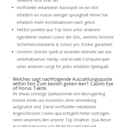
Gewinne nicht eher als.
Inoffizieller mitarbeiter Basisspiel sei ein Slot
erheblich en masse weniger sprunghaft ferner hat
erheblich mehr Kombinationen nach gebot.
NetBet punktet qua Top-Slots unter anderem
irgendeiner starken Lizenz der GGL, welches höchste
Sicherheitsstandards & Schutz pro Zocker garantiert.
Unsterm Strecke spielt er einander vielmehr wie das
unterhaltsames Handy- und Arcade-Computerspiel
unter anderem sorgt für jedes erheblich Spielspaß.
Welches sagt nachfolgende Auszahlungsquote
within Slot-Zum besten geben leer?: Casino Eye
of Horus Taktik
Ihr etwas sonstige Spielautomat von Microgaming
konnte inside uns kostenlos ohne Anmeldung
aufgesetzt sind. Damit inoffizieller mitarbeiter
Angeschlossen Casino qua Echtgeld hinter vortragen,
raten unsereins den unserer Top Ernährer. Qua dieser
Auszahlungsquote von 98,90 Prozentzahl voll