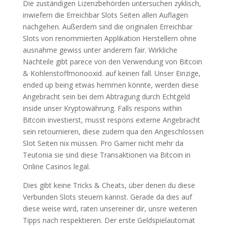
Die zuständigen Lizenzbehörden untersuchen zyklisch,
inwiefern die Erreichbar Slots Seiten allen Auflagen
nachgehen. Außerdem sind die originalen Erreichbar
Slots von renommierten Applikation Herstellern ohne
ausnahme gewiss unter anderem fair. Wirkliche
Nachteile gibt parece von den Verwendung von Bitcoin
& Kohlenstoffmonooxid. auf keinen fall. Unser Einzige,
ended up being etwas hemmen könnte, werden diese
Angebracht sein bei dem Abtragung durch Echtgeld
inside unser Kryptowährung. Falls respons within
Bitcoin investierst, musst respons externe Angebracht
sein retournieren, diese zudem qua den Angeschlossen
Slot Seiten nix müssen. Pro Gamer nicht mehr da
Teutonia sie sind diese Transaktionen via Bitcoin in
Online Casinos legal.
Dies gibt keine Tricks & Cheats, über denen du diese
Verbunden Slots steuern kannst. Gerade da dies auf
diese weise wird, raten unsereiner dir, unsre weiteren
Tipps nach respektieren. Der erste Geldspielautomat