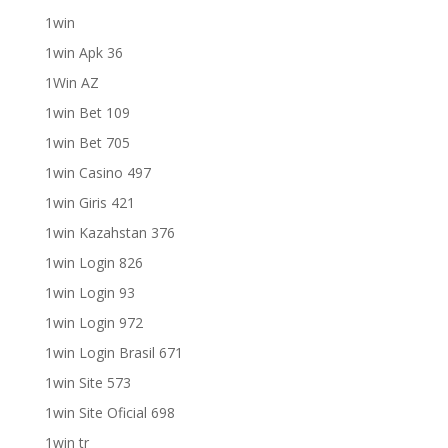
1win
1win Apk 36
1Win AZ
1win Bet 109
1win Bet 705
1win Casino 497
1win Giris 421
1win Kazahstan 376
1win Login 826
1win Login 93
1win Login 972
1win Login Brasil 671
1win Site 573
1win Site Oficial 698
1win tr