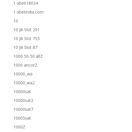
1-xbeti18034
1-xbetindia.com
10
10 Jili Slot 291
10 Jili Slot 755
10 Jili Slot 87
1000 50-50 allZ
1000 ancorZ
10000_wa
10000_wa2
10000sat
10000sat2
10000sat7
10005sat
1000Z