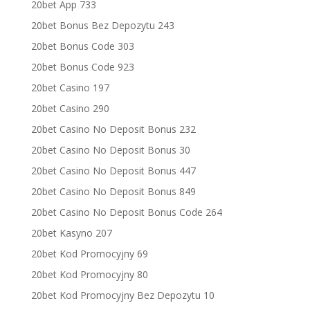
20bet App 733
20bet Bonus Bez Depozytu 243
20bet Bonus Code 303
20bet Bonus Code 923
20bet Casino 197
20bet Casino 290
20bet Casino No Deposit Bonus 232
20bet Casino No Deposit Bonus 30
20bet Casino No Deposit Bonus 447
20bet Casino No Deposit Bonus 849
20bet Casino No Deposit Bonus Code 264
20bet Kasyno 207
20bet Kod Promocyjny 69
20bet Kod Promocyjny 80
20bet Kod Promocyjny Bez Depozytu 10