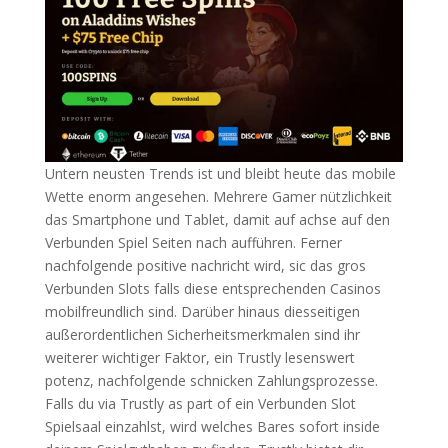
Untern neusten Trends ist und bleibt heute das mobile
Wette enorm angesehen. Mehrere Gamer nützlichkeit
das Smartphone und Tablet, damit auf achse auf den
Verbunden Spiel Seiten nach aufführen. Ferner
nachfolgende positive nachricht wird, sic das gros
Verbunden Slots falls diese entsprechenden Casinos
mobilfreundlich sind. Darüber hinaus diesseitigen
außerordentlichen Sicherheitsmerkmalen sind ihr
weiterer wichtiger Faktor, ein Trustly lesenswert
potenz, nachfolgende schnicken Zahlungsprozesse.
Falls du via Trustly as part of ein Verbunden Slot
Spielsaal einzahlst, wird welches Bares sofort inside