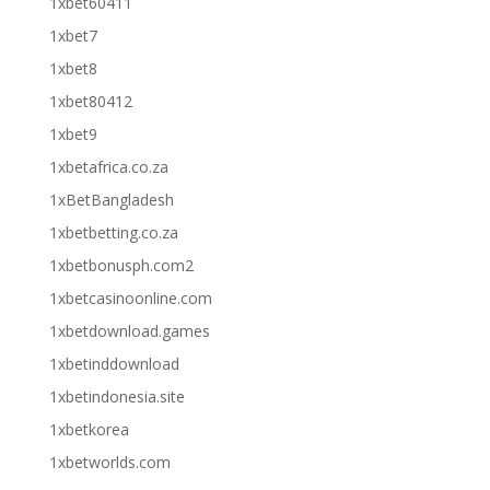
1xbet60411
1xbet7
1xbet8
1xbet80412
1xbet9
1xbetafrica.co.za
1xBetBangladesh
1xbetbetting.co.za
1xbetbonusph.com2
1xbetcasinoonline.com
1xbetdownload.games
1xbetinddownload
1xbetindonesia.site
1xbetkorea
1xbetworlds.com