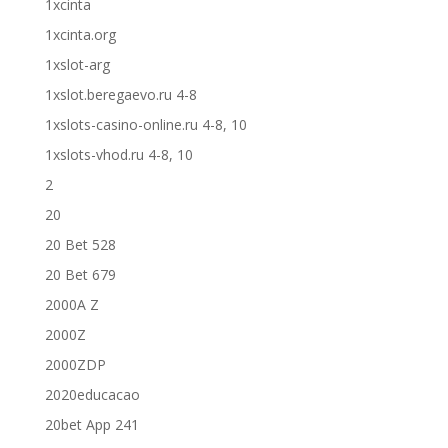
1xcinta
1xcinta.org
1xslot-arg
1xslot.beregaevo.ru 4-8
1xslots-casino-online.ru 4-8, 10
1xslots-vhod.ru 4-8, 10
2
20
20 Bet 528
20 Bet 679
2000A Z
2000Z
2000ZDP
2020educacao
20bet App 241