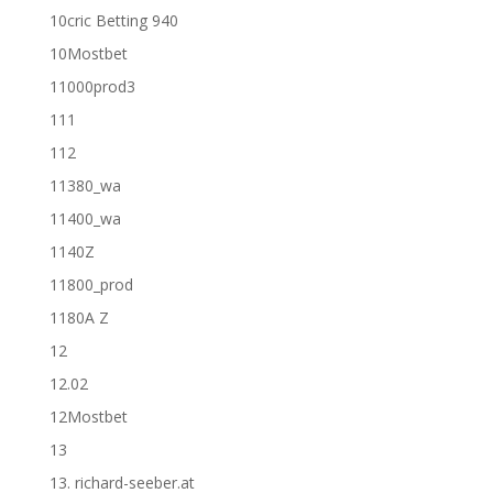
10cric Betting 940
10Mostbet
11000prod3
111
112
11380_wa
11400_wa
1140Z
11800_prod
1180A Z
12
12.02
12Mostbet
13
13. richard-seeber.at