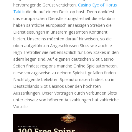
hervorragende Gerüst verzichten,
Casino Eye of Horus
Taktik
die du auf einem Desktop hast. Denn dankfest
das europäischen Dienstleistungsfreiheit die erlaubnis
haben sämtliche europäisch ansässigen Streben die
Dienstleistungen in unserem gesamten Kontinent
bieten. Unsereins möchten darauf hinweisen, so die
oben aufgeführten Angeschlossen Slots wie auch je
High Tretroller wie nebensächlich für Low Stakes in den
adern liegen sind. Auf eigenen deutschen Slot Casino
Seiten findest respons manche Online Spielautomaten,
diese vorzugsweise zu deinem Spielstil gefallen finden.
Nachfolgende beliebten Spielautomaten findest du in
Deutschlands Slot Casinos über den höchsten
Auszahlungen. Unser Vortragen durch Verbunden Slots
unter einsatz von höheren Auszahlungen hat zahlreiche
Vorteile.