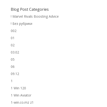
Blog Post Categories
! Marvel Rivals Boosting Advice
! Без рубрики
002
01
02
03.02
05
06
09.12
1
1 Win 120
1 Win Aviator
1-win.co.mz z1